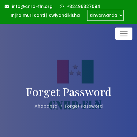
info@cnrd-fln.org
+32496327094
Injira muri Konti
|
Kwiyandikisha
Forget Password
Ahabanza
Forget Password