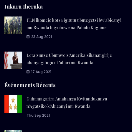
Inkuru Iheruka
FLN ikomeje kotsa igitutu ubutegetsi bw'abicanyi
mu Rwanda buyobowe na Pahulo Kagame
23 Aug 2021
Leta zunze Ubumwe z'Amerika zihanangirije
abanyagitugu nk'abari mu Rwanda
17 Aug 2021
Événements Récents
Guhamagarira Amahanga Kwitandukanya
n'Agatsiko k'Abicanyi mu Rwanda
Thu Sep 2021